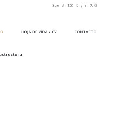
Spanish (ES)
English (UK)
IO
HOJA DE VIDA / CV
CONTACTO
estructura
REFORMAS TORRES DEL PARQUE
REFORMA APARTAMENTO CUSEGO
EDIFICIO BALSORA
LIBRERIA FONDO DE CULTURA
ECONÓMICA
ESTUDIO AZOTEA