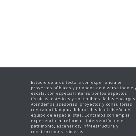
POLIEDRO HABITABLE
TIENDA KOPP
OFICINA
PUERTAS CORABASTOS
REFORMA EL CAMPÍN
MACONDO FILBO 2015
ARTBO 2012
Estudio de arquitectura con experiencia en
proyectos públicos y privados de diversa índole 
escala, con especial interés por los aspectos
técnicos, estéticos y sostenibles de los encargos
Atendemos asesorías, proyectos y consultorías
con capacidad para liderar desde el diseño un
equipo de especialistas. Contamos con amplia
experiencia en reformas, intervención en el
patrimonio, escenarios, infraestructura y
construcciones efímeras.