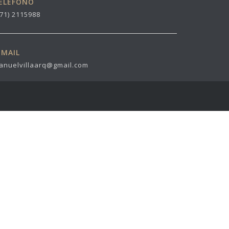
ELÉFONO
571) 2115988
-MAIL
anuelvillaarq@gmail.com