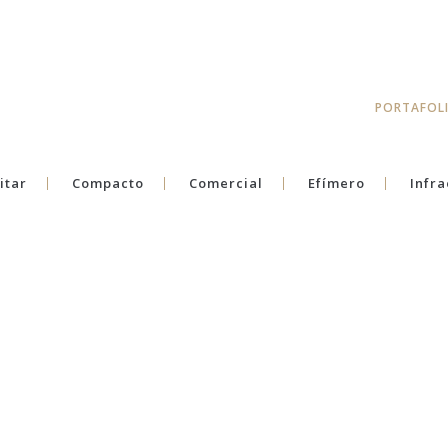
PORTAFOL
itar
Compacto
Comercial
Efímero
Infra
CASA QUINTA CAMACHO
CASAS AGRUPADAS
RESTAURANTE MINI MAL
ORIENTE RESTAURANTE
BAR EN ASTRID Y GASTÓN