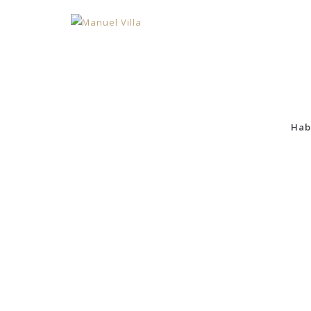
Hab
REFUGIO SESQUILE
CASA EN LADERA
CÉNTRICO
TIENDA MUSEO COLONIAL
COLOMBO STORE