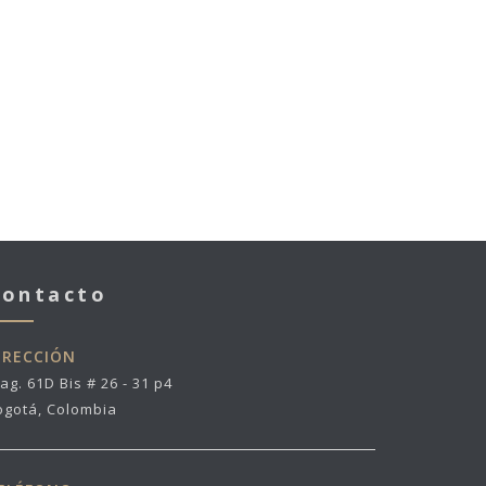
MATORRAL LIBRERIA
MINCULTURA FILBO 2022
TIENDA EL ESTANTE
MALECÓN JUANCHITO
FILARMÓNICA DE BOGOTÁ
FRANCIA FILBO 2017
Contacto
IRECCIÓN
ag. 61D Bis # 26 - 31 p4
ogotá, Colombia